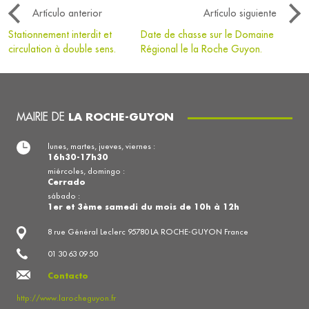
Artículo anterior
Artículo siguiente
Stationnement interdit et
Date de chasse sur le Domaine
circulation à double sens.
Régional le la Roche Guyon.
MAIRIE DE
LA ROCHE-GUYON
lunes, martes, jueves, viernes :
16h30-17h30
miércoles, domingo :
Cerrado
sábado :
1er et 3ème samedi du mois de 10h à 12h
8 rue Général Leclerc 95780 LA ROCHE-GUYON France
01 30 63 09 50
Contacto
http://www.larocheguyon.fr