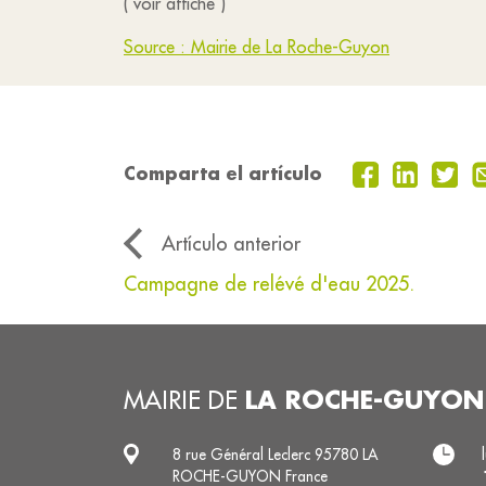
( voir affiche )
Source : Mairie de La Roche-Guyon
Comparta el artículo
Artículo anterior
Campagne de relévé d'eau 2025.
LA ROCHE-GUYON
MAIRIE DE
8 rue Général Leclerc 95780 LA
ROCHE-GUYON France