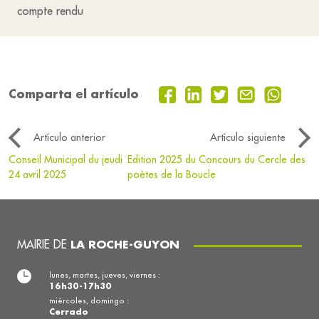
compte rendu
Comparta el artículo
Artículo anterior
Artículo siguiente
Conseil Municipal du jeudi
Edition 2025 du Concours du Cercle des
24 avril 2025
poètes de la Boucle
MAIRIE DE
LA ROCHE-GUYON
lunes, martes, jueves, viernes :
16h30-17h30
miércoles, domingo :
Cerrado