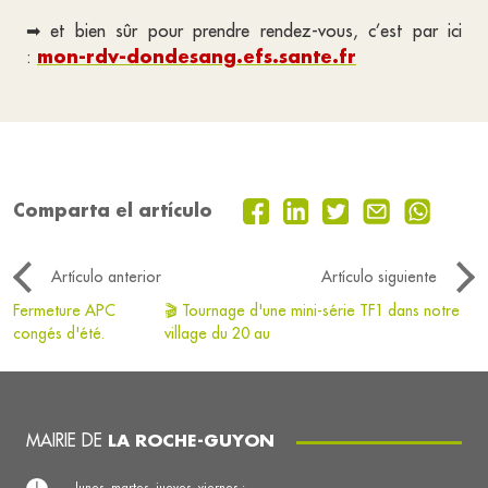
➡ et bien sûr pour prendre rendez-vous, c’est par ici
mon-rdv-dondesang.efs.sante.fr
:
Comparta el artículo
Artículo anterior
Artículo siguiente
Fermeture APC
🎬 Tournage d'une mini-série TF1 dans notre
congés d'été.
village du 20 au
MAIRIE DE
LA ROCHE-GUYON
lunes, martes, jueves, viernes :